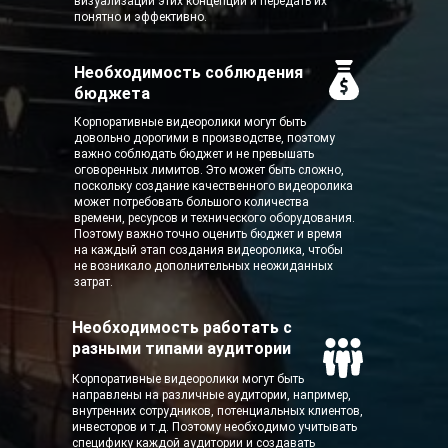
визуализации этих концепций и передать их
понятно и эффективно.
Нужна консультация?
Необходимость соблюдения
бюджета
Оставьте свои контакты,
мы обязательно с Вами
Корпоративные видеоролики могут быть
свяжемся!
довольно дорогими в производстве, поэтому
важно соблюдать бюджет и не превышать
Консультация
оговоренных лимитов. Это может быть сложно,
поскольку создание качественного видеоролика
может потребовать большого количества
На главную
времени, ресурсов и технического оборудования.
Поэтому важно точно оценить бюджет и время
на каждый этап создания видеоролика, чтобы
не возникало дополнительных неожиданных
затрат.
Необходимость работать с
разными типами аудитории
Корпоративные видеоролики могут быть
направлены на различные аудитории, например,
внутренних сотрудников, потенциальных клиентов,
инвесторов и т.д. Поэтому необходимо учитывать
специфику каждой аудитории и создавать