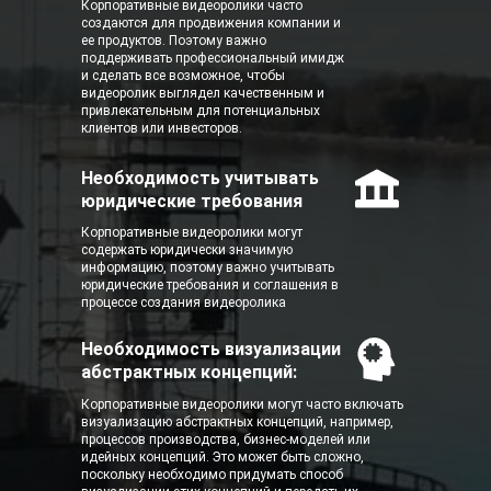
Корпоративные видеоролики часто
создаются для продвижения компании и
ее продуктов. Поэтому важно
поддерживать профессиональный имидж
и сделать все возможное, чтобы
видеоролик выглядел качественным и
привлекательным для потенциальных
клиентов или инвесторов.
Связаться
Необходимость учитывать
Ваша почта
юридические требования
Корпоративные видеоролики могут
содержать юридически значимую
Ваше имя
информацию, поэтому важно учитывать
юридические требования и соглашения в
процессе создания видеоролика
Телефон
+7
Необходимость визуализации
абстрактных концепций:
Я согласен с условиями
Политики Конфиденциальности
Корпоративные видеоролики могут часто включать
визуализацию абстрактных концепций, например,
отправить
процессов производства, бизнес-моделей или
идейных концепций. Это может быть сложно,
поскольку необходимо придумать способ